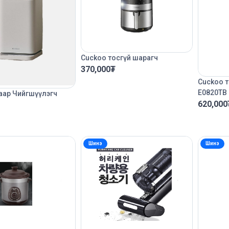
Cuckoo тосгүй шарагч
370,000
₮
Cuckoo т
E0820TB
аар Чийгшүүлэгч
620,000
Шинэ
Шинэ