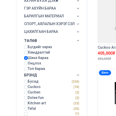
АХУЙН БҮТЭЭГДЭХҮҮН
ГЭР АХУЙН БАРАА
БАРИЛГЫН МАТЕРИАЛ
СПОРТ, АЯЛАЛЫН ХЭРЭГСЭЛ
ЦАХИЛГААН БАРАА
ТӨЛӨВ
Бүгдийг харах
Cuckoo Аг
Хямдралтай
405,000
₮
Шинэ бараа
450,000
₮
Онцлох
Топ бараа
Шинэ
БРЭНД
Бусад
(236)
Cuckoo
(74)
Cuchen
(2)
Dolee fun
(2)
Kitchen art
(23)
Tefal
(25)
(1)