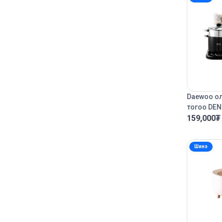
Daewoo ол
тогоо DEN
159,000
₮
Шинэ