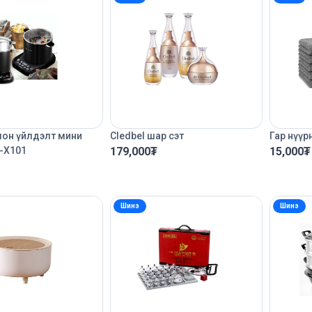
он үйлдэлт мини
Cledbel шар сэт
Гар нүүр
-X101
179,000
₮
15,000
₮
Шинэ
Шинэ