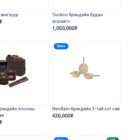
 жигнүүр
Cuckoo брэндийн будаа
₮
агшаагч
1,050,000
₮
Шинэ
брэндийн хоолны
Neoflam брэндийн 3-тай сэт сав
ав
420,000
₮
₮