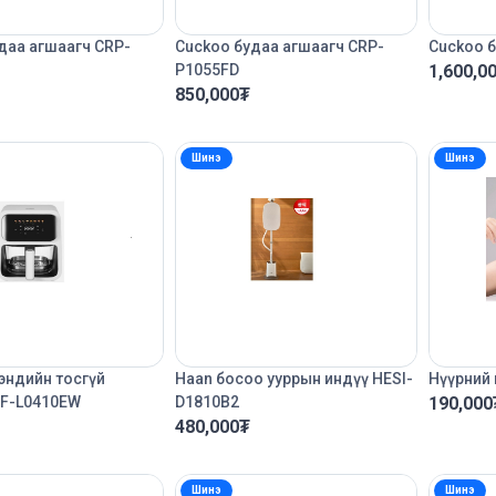
даа агшаагч CRP-
Cuckoo будаа агшаагч CRP-
Cuckoo б
P1055FD
1,600,0
850,000
₮
Шинэ
Шинэ
эндийн тосгүй
Haan босоо ууррын индүү HESI-
Нүүрний
AF-L0410EW
D1810B2
190,000
480,000
₮
Шинэ
Шинэ