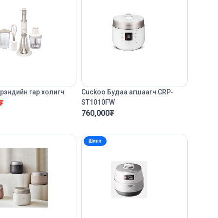
рэндийн гар холигч
Cuckoo Будаа агшаагч CRP-
₮
ST1010FW
760,000
₮
Шинэ