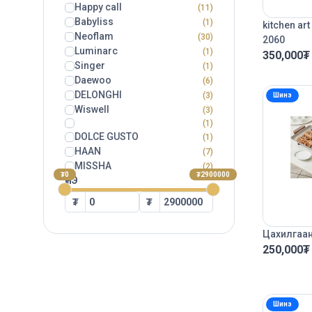
Happy call
(11)
Babyliss
(1)
kitchen ar
Neoflam
(30)
2060
Luminarc
(1)
350,000
₮
Singer
(1)
Daewoo
(6)
DELONGHI
(3)
Шинэ
Wiswell
(3)
(1)
DOLCE GUSTO
(1)
HAAN
(7)
MISSHA
(2)
₮0
₮2900000
ҮНЭ
₮
₮
Цахилгаан
250,000
₮
Шинэ