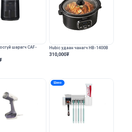
осгүй шарагч CAF-
Hubic удаан чанагч HB-1400B
310,000
₮
₮
Шинэ