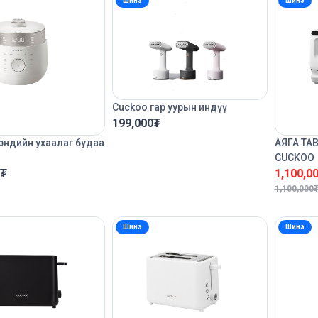
Шинэ
Шинэ
Cuckoo гар уурын индүү
199,000
₮
эндийн ухаалаг будаа
АЯГА ТА
CUCKOO
₮
1,100,0
1,100,000
Шинэ
Шинэ