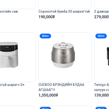
хогийн сав
Соронзтой бумба 30 ширхэгтэй
2 давхар
190,000
₮
279,000
Шинэ
Шинэ
сгүй шарагч 3л
CUCKOO БРЭНДИЙН БУДАА
Twingo 
АГШААГЧ
халуун с
1,350,000
₮
139,000