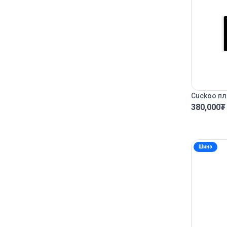
Cuckoo пл
380,000
₮
Шинэ