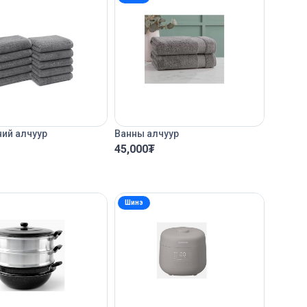
ний алчуур
Ванны алчуур
45,000
₮
Шинэ