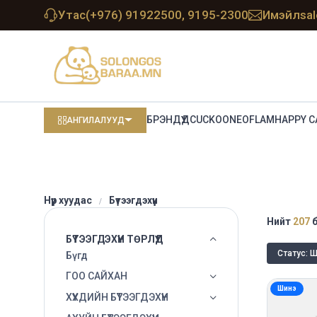
Утас
(+976) 91922500, 9195-2300
Имэйл
sa
БРЭНДҮҮД
CUCKOO
NEOFLAM
HAPPY C
АНГИЛАЛУУД
Нүүр хуудас
Бүтээгдэхүүн
Нийт
207
б
БҮТЭЭГДЭХҮҮН ТӨРЛҮҮД
Статус: 
Бүгд
ГОО САЙХАН
Шинэ
ХҮҮХДИЙН БҮТЭЭГДЭХҮҮН