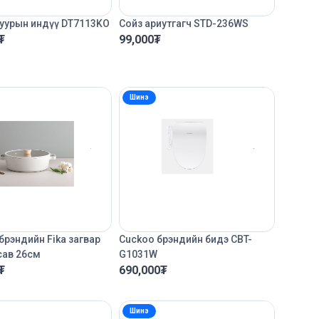
р уурын индүү DT7113KO
Сойз ариутгагч STD-236WS
₮
99,000
₮
Шинэ
брэндийн Fika загвар
Cuckoo брэндийн бидэ CBT-
сав 26см
G1031W
₮
690,000
₮
Шинэ