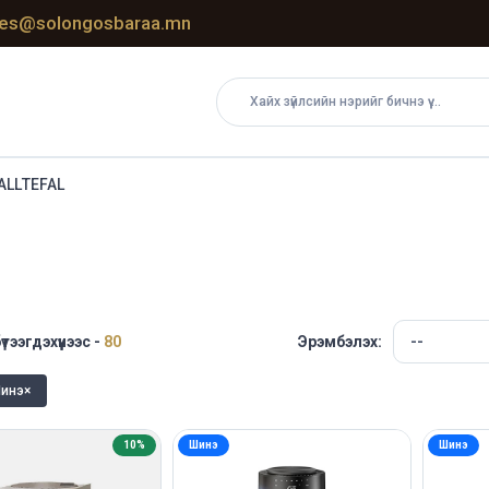
les@solongosbaraa.mn
ALL
TEFAL
үтээгдэхүүнээс -
80
Эрэмбэлэх:
Шинэ
×
10%
Шинэ
Шинэ