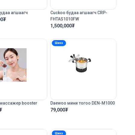
удаа агшаагч
Cuckoo будаа агшаагч CRP-
00
₮
FHTAS1010FW
1,500,000
₮
Шинэ
 массажер booster
Daewoo мини тогоо DEN-M1000
₮
79,000
₮
Шинэ