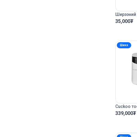
Ширээний 
35,000
₮
Шинэ
Cuckoo то
339,000
₮