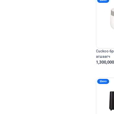
Шинэ
Cuckoo бр
агшаагч
1,300,000
Шинэ