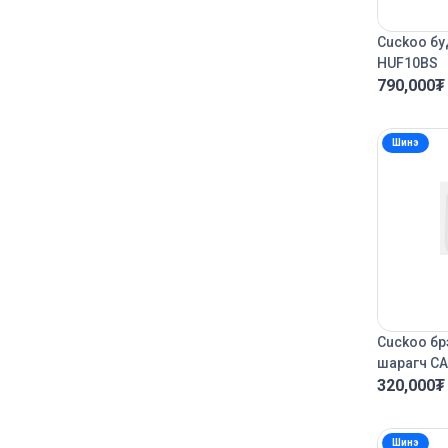
Cuckoo бу
HUF10BS
790,000
₮
Шинэ
Cuckoo бр
шарагч C
320,000
₮
Шинэ