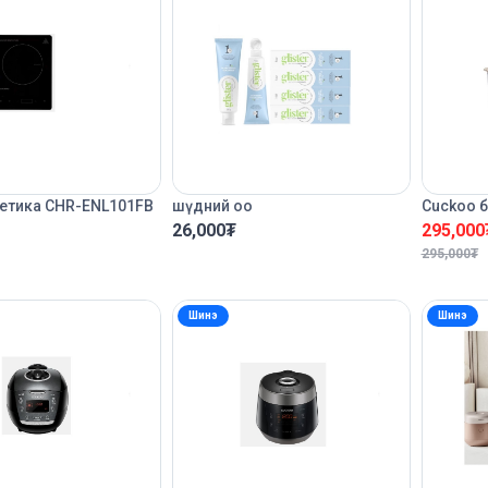
етика CHR-ENL101FB
шүдний оо
Cuckoo б
26,000
₮
295,000
295,000
₮
Шинэ
Шинэ