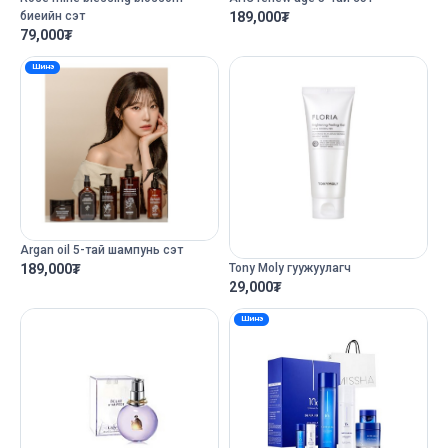
биеийн сэт
189,000
₮
79,000
₮
Шинэ
Argan oil 5-тай шампунь сэт
Tony Moly гуужуулагч
189,000
₮
29,000
₮
Шинэ