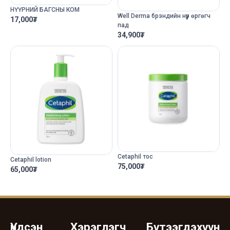
НҮҮРНИЙ БАГСНЫ КОМ
Well Derma брэндийн нүүр өргөгч
17,000
₮
пад
34,900
₮
Cetaphil тос
Cetaphil lotion
75,000
₮
65,000
₮
Үндсэн
Хэрэглэгч
Бүтээгдэхүүн