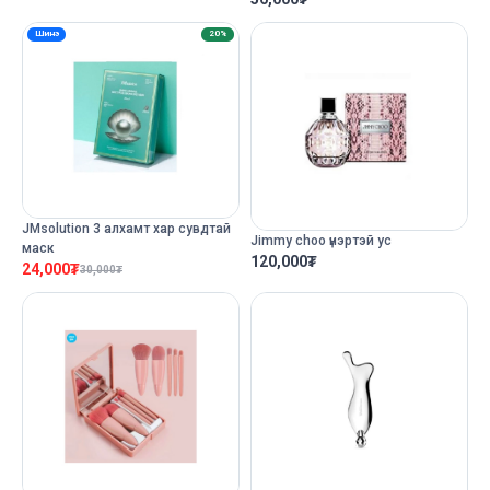
Шинэ
20%
JMsolution 3 алхамт хар сувдтай
Jimmy choo үнэртэй ус
маск
120,000
₮
24,000
₮
30,000
₮