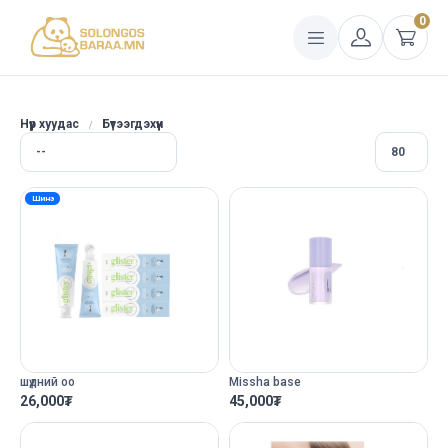
0
Нүүр хуудас
Бүтээгдэхүүн
Шинэ
шүдний оо
Missha base
26,000
₮
45,000
₮