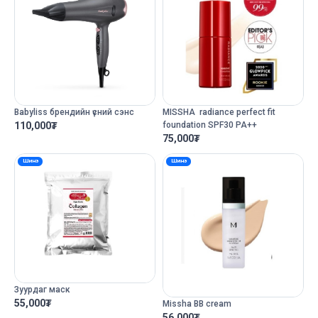
Babyliss брендийн үсний сэнс
MISSHA radiance perfect fit
110,000
₮
foundation SPF30 PA++
75,000
₮
Шинэ
Шинэ
Зуурдаг маск
55,000
₮
Missha BB cream
56,000
₮