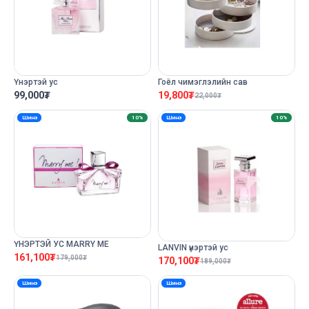
Үнэртэй ус
Гоёл чимэглэлийн сав
99,000
₮
19,800
₮
22,000
₮
Шинэ
10%
Шинэ
10%
ҮНЭРТЭЙ УС MARRY ME
LANVIN үнэртэй ус
161,100
₮
179,000
₮
170,100
₮
189,000
₮
Шинэ
Шинэ