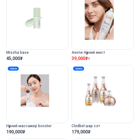
Missha base
Aevne Нүүрний мист
45,000
₮
39,000
₮
₮
Шинэ
Шинэ
Нүүрний массажер booster
Cledbel шар сэт
190,000
₮
179,000
₮