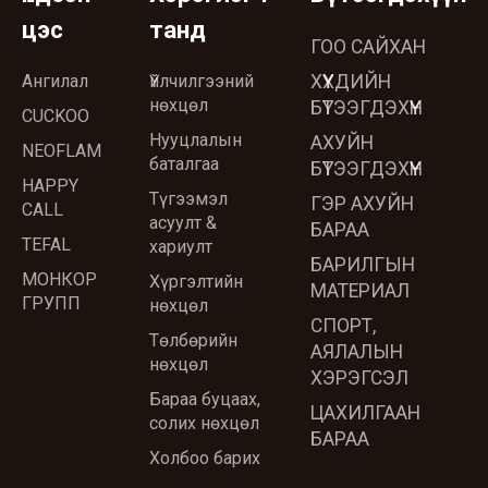
цэс
танд
ГОО САЙХАН
Ангилал
Үйлчилгээний
ХҮҮХДИЙН
нөхцөл
БҮТЭЭГДЭХҮҮН
CUCKOO
Нууцлалын
АХУЙН
NEOFLAM
баталгаа
БҮТЭЭГДЭХҮҮН
HAPPY
Түгээмэл
ГЭР АХУЙН
CALL
асуулт &
БАРАА
TEFAL
хариулт
БАРИЛГЫН
МОНКОР
Хүргэлтийн
МАТЕРИАЛ
ГРУПП
нөхцөл
СПОРТ,
Төлбөрийн
АЯЛАЛЫН
нөхцөл
ХЭРЭГСЭЛ
Бараа буцаах,
ЦАХИЛГААН
солих нөхцөл
БАРАА
Холбоо барих