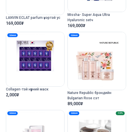
Missha- Super Aqua Ultra
LANVIN ECLAT parfum үнэртэй ус
Hyaluronic setч
169,000
₮
169,000
₮
Шинэ
Шинэ
Collagen-тэй нүүрний маск
Nature Republic брэндийн
2,000
₮
Bulgarian Rose сэт
89,000
₮
Шинэ
Шинэ
10%