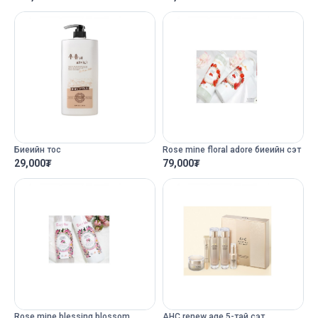
Биеийн тос
Rose mine floral adore биеийн сэт
29,000
₮
79,000
₮
Rose mine blessing blossom
AHC renew age 5-тай сэт