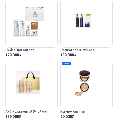
Cledbel цагаан сэт
Charimzone 3- тай сэт
179,000
₮
139,000
₮
Шинэ
AHC коллагентай 5-тай сэт
Isa knox cushion
189,000
₮
69,000
₮