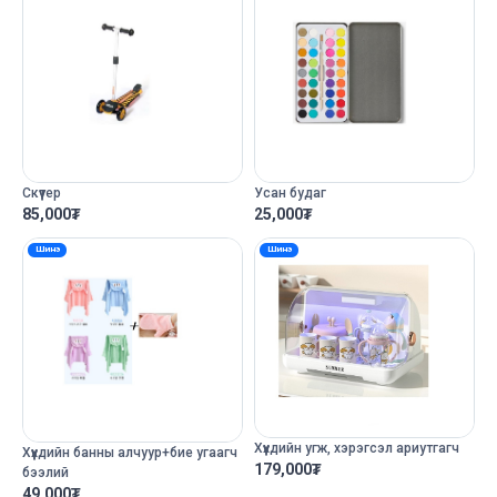
Скүүтер
Усан будаг
85,000
₮
25,000
₮
Шинэ
Шинэ
Хүүхдийн угж, хэрэгсэл ариутгагч
Хүүхдийн банны алчуур+бие угаагч
179,000
₮
бээлий
49,000
₮