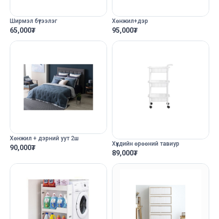
Ширмэл бүтээлэг
Хөнжил+дэр
65,000
₮
95,000
₮
Хөнжил + дэрний уут 2ш
Хүүхдийн өрөөний тавиур
90,000
₮
89,000
₮