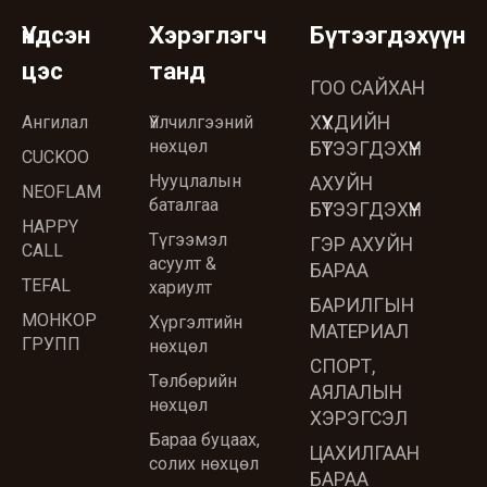
Үндсэн
Хэрэглэгч
Бүтээгдэхүүн
цэс
танд
ГОО САЙХАН
Ангилал
Үйлчилгээний
ХҮҮХДИЙН
нөхцөл
БҮТЭЭГДЭХҮҮН
CUCKOO
Нууцлалын
АХУЙН
NEOFLAM
баталгаа
БҮТЭЭГДЭХҮҮН
HAPPY
Түгээмэл
ГЭР АХУЙН
CALL
асуулт &
БАРАА
TEFAL
хариулт
БАРИЛГЫН
МОНКОР
Хүргэлтийн
МАТЕРИАЛ
ГРУПП
нөхцөл
СПОРТ,
Төлбөрийн
АЯЛАЛЫН
нөхцөл
ХЭРЭГСЭЛ
Бараа буцаах,
ЦАХИЛГААН
солих нөхцөл
БАРАА