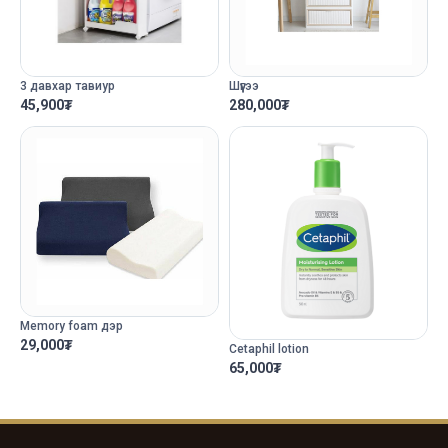
Шүүгээ
3 давхар тавиур
280,000
₮
45,900
₮
Memory foam дэр
29,000
₮
Cetaphil lotion
65,000
₮