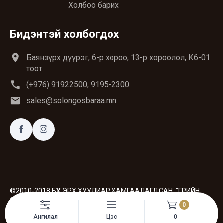
Холбоо барих
Бидэнтэй холбогдох
location_on
Баянзүрх дүүрэг, 6-р хороо, 13-р хороолол, К6-01
тоот
call
(+976) 91922500, 9195-2300
email
sales@solongosbaraa.mn
©2010-2018 БҮХ ЭРХ ХУУЛИАР ХАМГААЛАГДСАН. "ГРИЙН
СОФТ" ХХК
0
Вэб сайт
ыг:
Грийн софт ХХК
Ангилал
Цэс
0