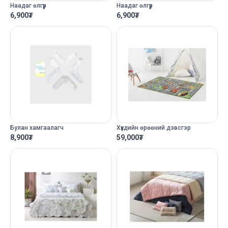
Наадаг өлгүүр
Наадаг өлгүүр
6,900
₮
6,900
₮
Булан хамгаалагч
Хүүхдийн өрөөний дэвсгэр
8,900
₮
59,000
₮