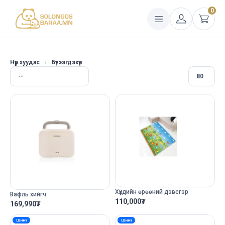
0
Нүүр хуудас
Бүтээгдэхүүн
Хүүхдийн өрөөний дэвсгэр
Вафль хийгч
110,000
₮
169,990
₮
Шинэ
Шинэ