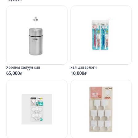
Хоолны халуун сав
хэл цэвэрлэгч
65,000
₮
10,000
₮