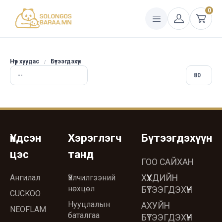
0
Нүүр хуудас
Бүтээгдэхүүн
Үндсэн
Хэрэглэгч
Бүтээгдэхүүн
цэс
танд
ГОО САЙХАН
Ангилал
Үйлчилгээний
ХҮҮХДИЙН
нөхцөл
БҮТЭЭГДЭХҮҮН
CUCKOO
Нууцлалын
АХУЙН
NEOFLAM
баталгаа
БҮТЭЭГДЭХҮҮН