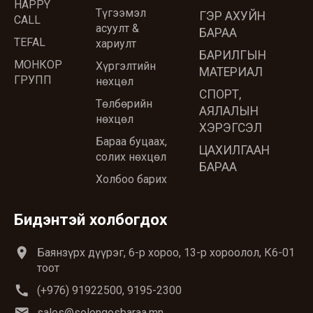
HAPPY
Түгээмэл
ГЭР АХУЙН
CALL
асуулт &
БАРАА
TEFAL
хариулт
БАРИЛГЫН
МОНКОР
Хүргэлтийн
МАТЕРИАЛ
ГРУПП
нөхцөл
СПОРТ,
Төлбөрийн
АЯЛАЛЫН
нөхцөл
ХЭРЭГСЭЛ
Бараа буцаах,
ЦАХИЛГААН
солих нөхцөл
БАРАА
Холбоо барих
Бидэнтэй холбогдох
location_on
Баянзүрх дүүрэг, 6-р хороо, 13-р хороолол, К6-01
тоот
call
(+976) 91922500, 9195-2300
email
sales@solongosbaraa.mn