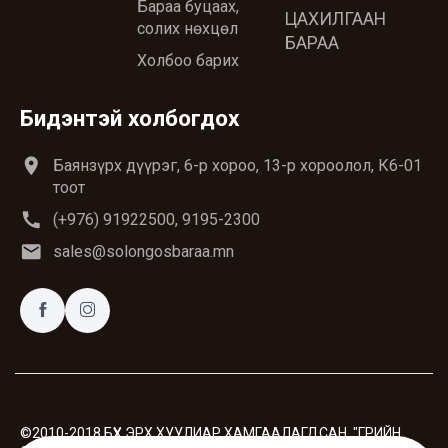
Бараа буцаах,
ЦАХИЛГААН
солих нөхцөл
БАРАА
Холбоо барих
Бидэнтэй холбогдох
location_on
Баянзүрх дүүрэг, 6-р хороо, 13-р хороолол, К6-01
тоот
call
(+976) 91922500, 9195-2300
email
sales@solongosbaraa.mn
©2010-2018 БҮХ ЭРХ ХУУЛИАР ХАМГААЛАГДСАН. "ГРИЙН