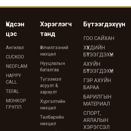
Үндсэн
Хэрэглэгч
Бүтээгдэхүүн
цэс
танд
ГОО САЙХАН
Ангилал
Үйлчилгээний
ХҮҮХДИЙН
нөхцөл
БҮТЭЭГДЭХҮҮН
CUCKOO
Нууцлалын
АХУЙН
NEOFLAM
баталгаа
БҮТЭЭГДЭХҮҮН
HAPPY
Түгээмэл
ГЭР АХУЙН
CALL
асуулт &
БАРАА
TEFAL
хариулт
БАРИЛГЫН
МОНКОР
Хүргэлтийн
МАТЕРИАЛ
ГРУПП
нөхцөл
СПОРТ,
Төлбөрийн
АЯЛАЛЫН
нөхцөл
ХЭРЭГСЭЛ