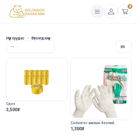
0
Нүүр хуудас
Бүтээгдэхүүн
Скоч
3,500
₮
Солонгос ажлын бээлий
1,300
₮