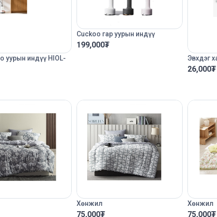
Cuckoo гар уурын индүү
199,000
₮
о уурын индүү HIOL-
Эвхдэг х
26,000
₮
Хөнжил
Хөнжил
75,000
₮
75,000
₮