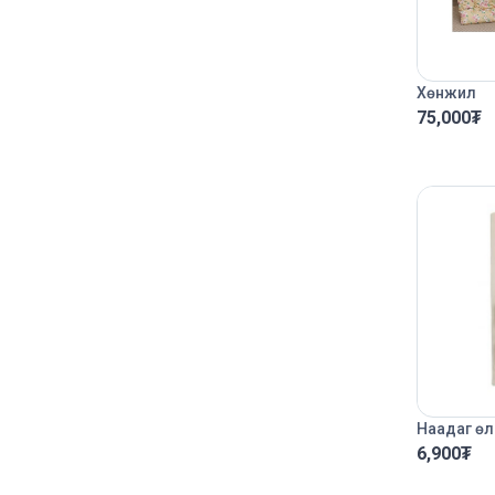
Хөнжил
75,000
₮
Наадаг өл
6,900
₮