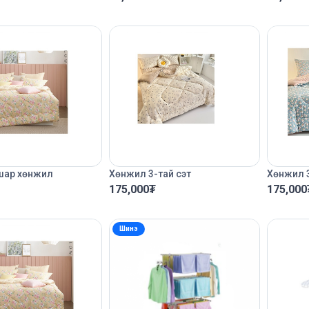
шар хөнжил
Хөнжил 3-тай сэт
Хөнжил 3
175,000
₮
175,000
Шинэ