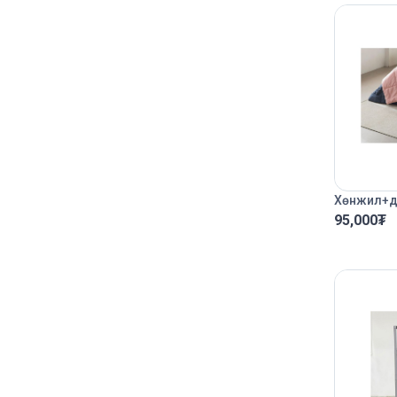
Хөнжил+д
95,000
₮