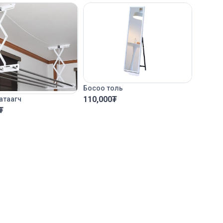
Босоо толь
110,000
₮
атаагч
₮