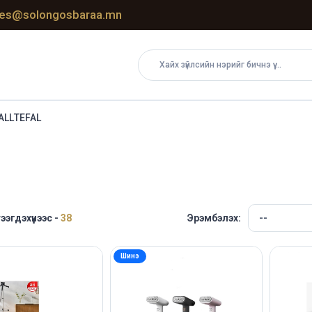
les@solongosbaraa.mn
ALL
TEFAL
тээгдэхүүнээс -
38
Эрэмбэлэх:
Шинэ