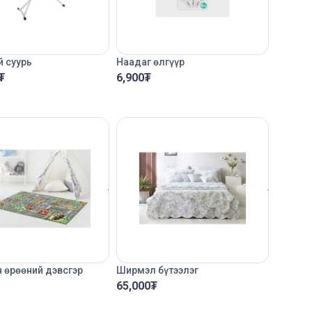
 суурь
Наадаг өлгүүр
₮
6,900
₮
 өрөөний дэвсгэр
Ширмэл бүтээлэг
65,000
₮