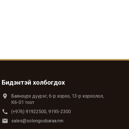
Бидэнтэй холбогдох
location_on
Баянзүрх дүүрэг, 6-р хороо, 13-р хороолол,
К6-01 тоот
call
(+976) 91922500, 9195-2300
email
sales@solongosbaraa.mn