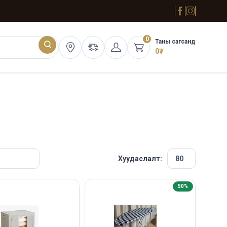
0
Таны сагсанд
0
₮
Хуудаслалт:
50%