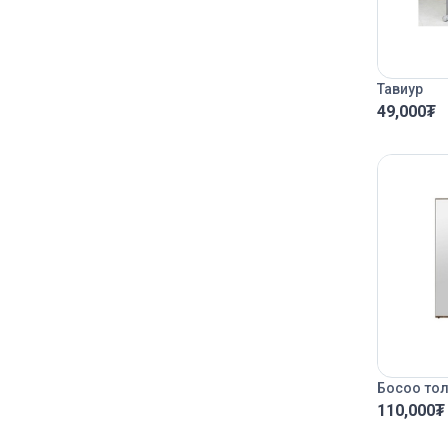
Тавиур
49,000
₮
Босоо то
110,000
₮