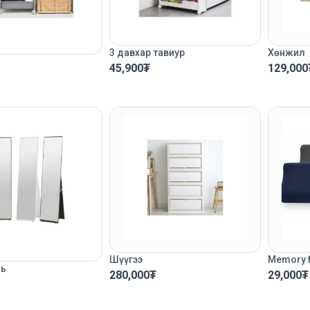
Хөнжил
3 давхар тавиур
129,000
45,900
₮
Шүүгээ
Memory 
ль
280,000
₮
29,000
₮