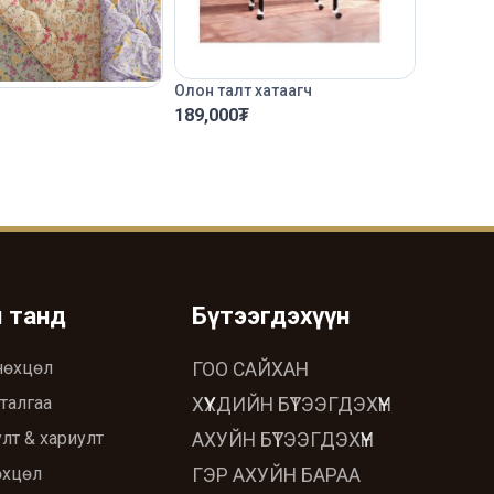
Олон талт хатаагч
189,000
₮
ч танд
Бүтээгдэхүүн
нөхцөл
ГОО САЙХАН
талгаа
ХҮҮХДИЙН БҮТЭЭГДЭХҮҮН
лт & хариулт
АХУЙН БҮТЭЭГДЭХҮҮН
өхцөл
ГЭР АХУЙН БАРАА