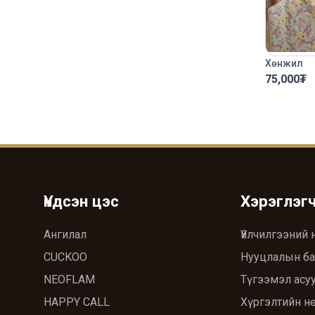
Хөнжил
75,000
₮
Үндсэн цэс
Хэрэглэг
Ангилал
Үйлчилгээний 
CUCKOO
Нууцлалын ба
NEOFLAM
Түгээмэл асуу
HAPPY CALL
Хүргэлтийн н