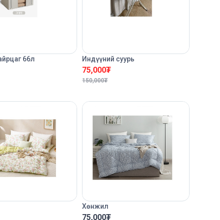
айрцаг 66л
Индүүний суурь
75,000
₮
150,000
₮
Хөнжил
75,000
₮