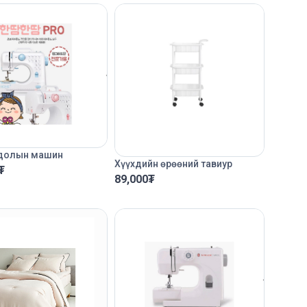
долын машин
Хүүхдийн өрөөний тавиур
₮
89,000
₮