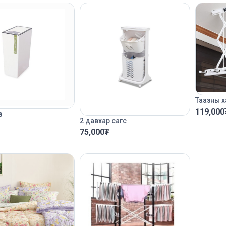
Таазны х
119,000
в
2 давхар сагс
75,000
₮