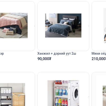
эр
Хөнжил + дэрний уут 2ш
Мини оё
90,000
₮
210,000