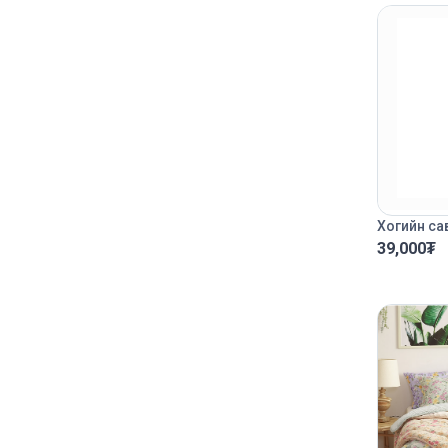
Хогийн са
39,000
₮