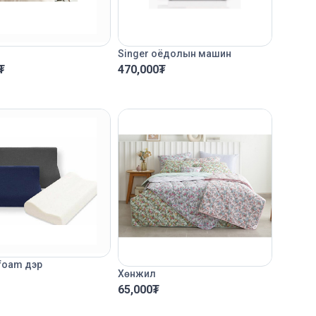
Singer оёдолын машин
₮
470,000
₮
foam дэр
Хөнжил
65,000
₮