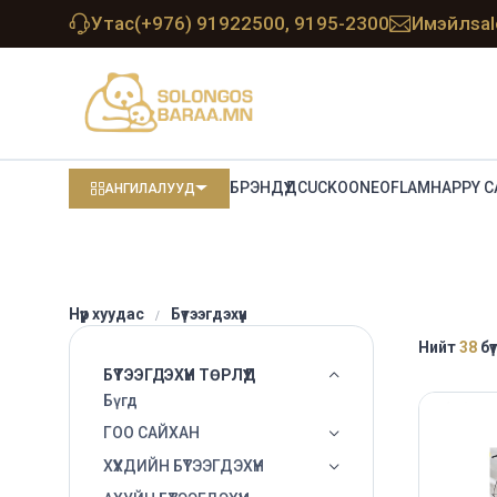
Утас
(+976) 91922500, 9195-2300
Имэйл
sa
БРЭНДҮҮД
CUCKOO
NEOFLAM
HAPPY C
АНГИЛАЛУУД
Нүүр хуудас
Бүтээгдэхүүн
Нийт
38
бү
БҮТЭЭГДЭХҮҮН ТӨРЛҮҮД
Бүгд
ГОО САЙХАН
ХҮҮХДИЙН БҮТЭЭГДЭХҮҮН