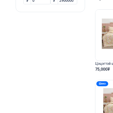
₮
₮
Цэцэгтэй 
75,000
₮
Шинэ