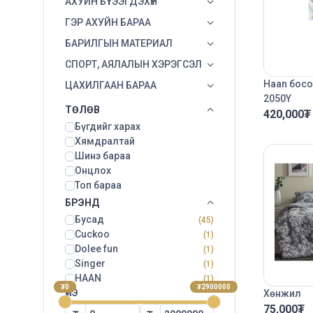
АХУЙН БҮТЭЭГДЭХҮҮН
ГЭР АХУЙН БАРАА
БАРИЛГЫН МАТЕРИАЛ
СПОРТ, АЯЛАЛЫН ХЭРЭГСЭЛ
Haan босо
ЦАХИЛГААН БАРАА
2050Y
ТӨЛӨВ
420,000
₮
Бүгдийг харах
Хямдралтай
Шинэ бараа
Онцлох
Топ бараа
БРЭНД
Бусад
(45)
Cuckoo
(1)
Dolee fun
(1)
Singer
(1)
HAAN
(1)
₮0
₮2900000
ҮНЭ
Хөнжил
75,000
₮