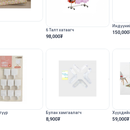
Индүүний
6 Талт хатаагч
150,000
98,000
₮
гүүр
Булан хамгаалагч
Хүүхдийн
8,900
₮
59,000
₮