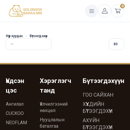
0
Нүүр хуудас
Бүтээгдэхүүн
Үндсэн
Хэрэглэгч
Бүтээгдэхүүн
цэс
танд
ГОО САЙХАН
Ангилал
Үйлчилгээний
ХҮҮХДИЙН
нөхцөл
БҮТЭЭГДЭХҮҮН
CUCKOO
Нууцлалын
АХУЙН
NEOFLAM
баталгаа
БҮТЭЭГДЭХҮҮН