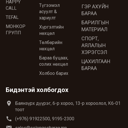
HAPPY
Түгээмэл
ГЭР АХУЙН
CALL
асуулт &
БАРАА
TEFAL
хариулт
БАРИЛГЫН
МОНКОР
Хүргэлтийн
МАТЕРИАЛ
ГРУПП
нөхцөл
СПОРТ,
Төлбөрийн
АЯЛАЛЫН
нөхцөл
ХЭРЭГСЭЛ
Бараа буцаах,
ЦАХИЛГААН
солих нөхцөл
БАРАА
Холбоо барих
Бидэнтэй холбогдох
location_on
Баянзүрх дүүрэг, 6-р хороо, 13-р хороолол, К6-01
тоот
call
(+976) 91922500, 9195-2300
email
sales@solongosbaraa.mn