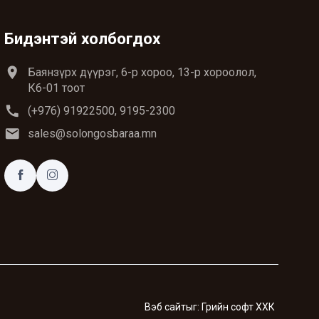
Бидэнтэй холбогдох
location_on
Баянзүрх дүүрэг, 6-р хороо, 13-р хороолол,
К6-01 тоот
call
(+976) 91922500, 9195-2300
email
sales@solongosbaraa.mn
Вэб сайт
ыг:
Грийн софт ХХК