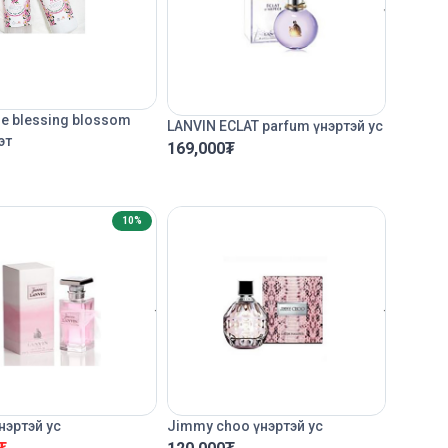
e blessing blossom
LANVIN ECLAT parfum үнэртэй ус
эт
169,000
₮
10%
нэртэй ус
Jimmy choo үнэртэй ус