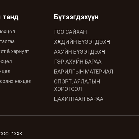
ч танд
Бүтээгдэхүүн
нөхцөл
ГОО САЙХАН
талгаа
ХҮҮХДИЙН БҮТЭЭГДЭХҮҮН
лт & хариулт
АХУЙН БҮТЭЭГДЭХҮҮН
өхцөл
ГЭР АХУЙН БАРАА
хцөл
БАРИЛГЫН МАТЕРИАЛ
 солих нөхцөл
СПОРТ, АЯЛАЛЫН
ХЭРЭГСЭЛ
ЦАХИЛГААН БАРАА
 СОФТ" ХХК