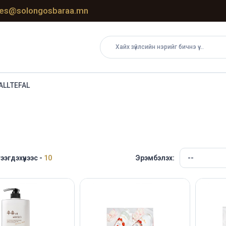
les@solongosbaraa.mn
ALL
TEFAL
тээгдэхүүнээс -
10
Эрэмбэлэх: