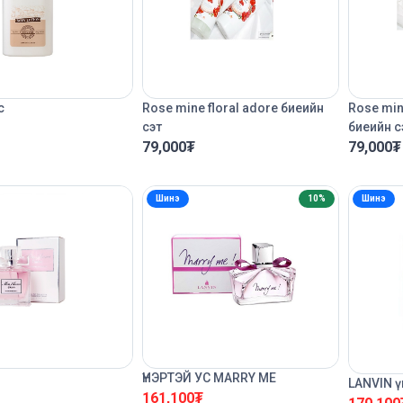
с
Rose mine floral adore биеийн
Rose min
сэт
биеийн с
79,000
₮
79,000
₮
Шинэ
10%
Шинэ
ҮНЭРТЭЙ УС MARRY ME
LANVIN ү
161,100
₮