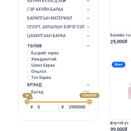
АХУЙН БҮТЭЭГДЭХҮҮН
ГЭР АХУЙН БАРАА
БАРИЛГЫН МАТЕРИАЛ
СПОРТ, АЯЛАЛЫН ХЭРЭГСЭЛ
Биеийн то
ЦАХИЛГААН БАРАА
29,000
₮
ТӨЛӨВ
Бүгдийг харах
Хямдралтай
Шинэ
Шинэ бараа
Онцлох
Топ бараа
БРЭНД
Бусад
(10)
₮0
₮2900000
ҮНЭ
₮
₮
Үнэртэй ус
99,000
₮