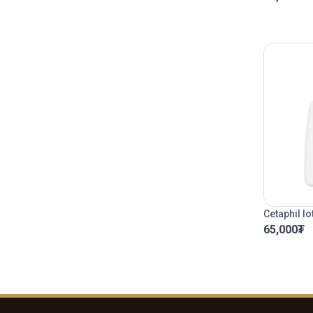
Cetaphil lo
65,000
₮