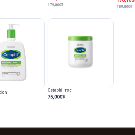
170,100
179,000
₮
189,000
₮
Cetaphil тос
tion
75,000
₮