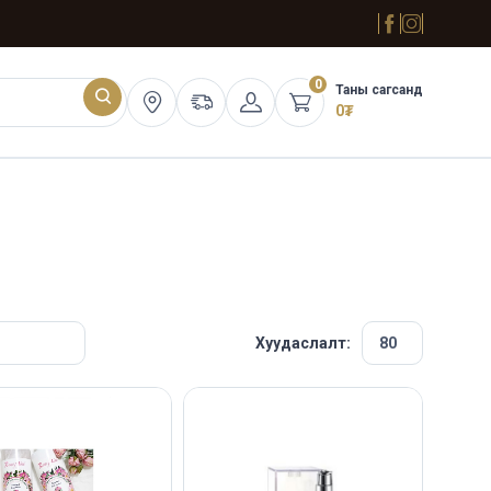
0
Таны сагсанд
0
₮
Хуудаслалт: