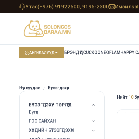
Утас
(+976) 91922500, 9195-2300
Имэйл
sa
БРЭНДҮҮД
CUCKOO
NEOFLAM
HAPPY C
АНГИЛАЛУУД
Нүүр хуудас
Бүтээгдэхүүн
Нийт
10
бү
БҮТЭЭГДЭХҮҮН ТӨРЛҮҮД
Бүгд
ГОО САЙХАН
ХҮҮХДИЙН БҮТЭЭГДЭХҮҮН