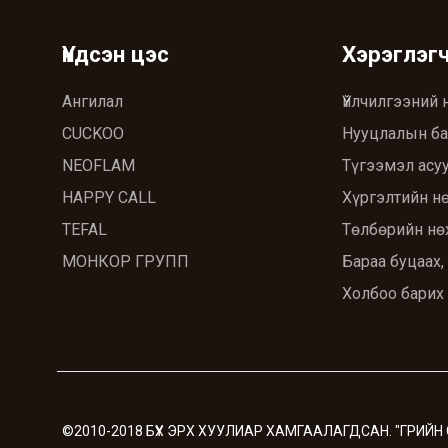
Үндсэн цэс
Хэрэглэг
Ангилал
Үйлчилгээний 
CUCKOO
Нууцлалын ба
NEOFLAM
Түгээмэл асуу
HAPPY CALL
Хүргэлтийн н
TEFAL
Төлбөрийн нө
МОНКОР ГРУПП
Бараа буцаах,
Холбоо барих
©2010-2018 БҮХ ЭРХ ХУУЛИАР ХАМГААЛАГДСАН. "ГРИЙН