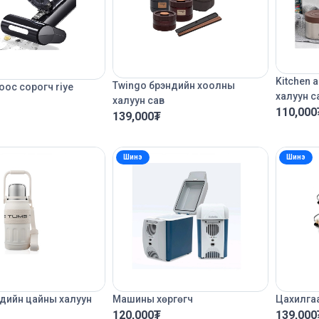
Kitchen 
Twingo брэндийн хоолны
ос сорогч riye
халуун с
халуун сав
110,000
139,000
₮
Шинэ
Шинэ
дийн цайны халуун
Машины хөргөгч
Цахилга
120,000
₮
139,000