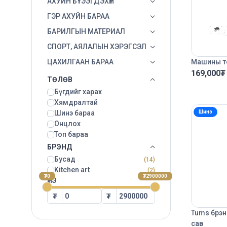
АХУЙН БҮТЭЭГДЭХҮҮН
ГЭР АХУЙН БАРАА
БАРИЛГЫН МАТЕРИАЛ
СПОРТ, АЯЛАЛЫН ХЭРЭГСЭЛ
ЦАХИЛГААН БАРАА
Машины то
169,000
₮
ТӨЛӨВ
Бүгдийг харах
Хямдралтай
Шинэ
Шинэ бараа
Онцлох
Топ бараа
БРЭНД
Бусад
(14)
Kitchen art
(2)
₮0
₮2900000
ҮНЭ
₮
₮
Tums брэн
сав