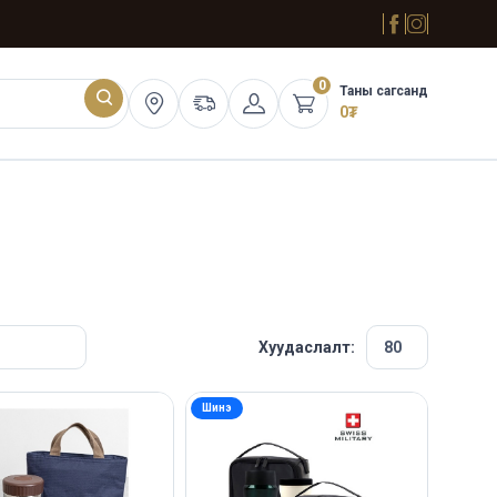
0
Таны сагсанд
0
₮
Хуудаслалт:
Шинэ