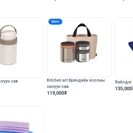
Шинэ
Kitchen art брендийн хоолны
луун сав
Хийлдэг 
халуун сав
135,000
119,000
₮