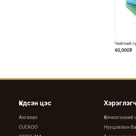
Чийгний г
40,000
₮
Үндсэн цэс
Хэрэглэг
Ангилал
Үйлчилгээний 
CUCKOO
Нууцлалын ба