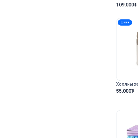
109,000
₮
Шинэ
Хоолны ха
55,000
₮