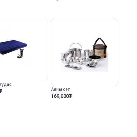
гудас
Аяны сэт
₮
169,000
₮