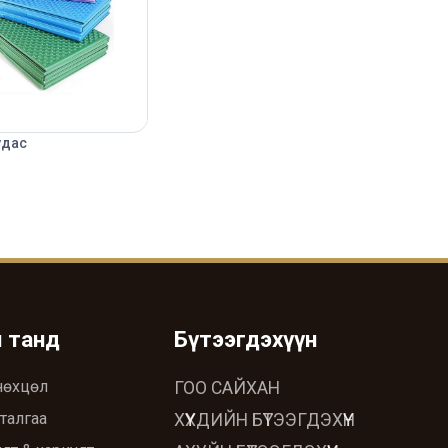
удас
ч танд
Бүтээгдэхүүн
нөхцөл
ГОО САЙХАН
талгаа
ХҮҮХДИЙН БҮТЭЭГДЭХҮҮН