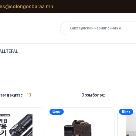
les@solongosbaraa.mn
ALL
TEFAL
тээгдэхүүнээс -
13
Эрэмбэлэх:
Шинэ
Шинэ