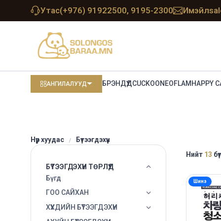
Утас
(+976) 91922500, 9195-2300
Имэйл
sa
БРЭНДҮҮД
CUCKOO
NEOFLAM
HAPPY C
АНГИЛАЛУУД
Нүүр хуудас
Бүтээгдэхүүн
Нийт
13
бү
БҮТЭЭГДЭХҮҮН ТӨРЛҮҮД
Бүгд
Шинэ
ГОО САЙХАН
ХҮҮХДИЙН БҮТЭЭГДЭХҮҮН