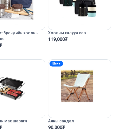
art брендийн хоолны
Хоолны халуун сав
ав
119,000
₮
₮
Шинэ
ан мах шарагч
Аяны сандал
₮
90,000
₮