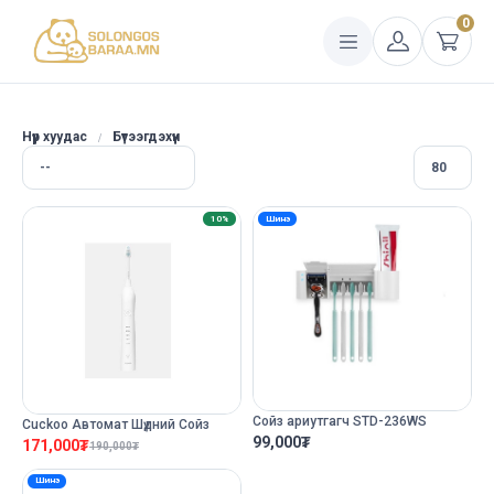
0
Нүүр хуудас
Бүтээгдэхүүн
10%
Шинэ
Сойз ариутгагч STD-236WS
Cuckoo Автомат Шүдний Сойз
99,000
₮
171,000
₮
190,000
₮
Шинэ