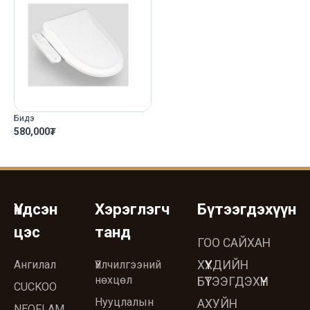
Бидэ
580,000
₮
Үндсэн
Хэрэглэгч
Бүтээгдэхүүн
цэс
танд
ГОО САЙХАН
Ангилал
Үйлчилгээний
ХҮҮХДИЙН
нөхцөл
БҮТЭЭГДЭХҮҮН
CUCKOO
Нууцлалын
АХУЙН
NEOFLAM