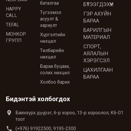
баталгаа
БҮТЭЭГДЭХҮҮН
HAPPY
Түгээмэл
ГЭР АХУЙН
CALL
асуулт &
БАРАА
TEFAL
хариулт
БАРИЛГЫН
МОНКОР
Хүргэлтийн
МАТЕРИАЛ
ГРУПП
нөхцөл
СПОРТ,
Төлбөрийн
АЯЛАЛЫН
нөхцөл
ХЭРЭГСЭЛ
Бараа буцаах,
ЦАХИЛГААН
солих нөхцөл
БАРАА
Холбоо барих
Бидэнтэй холбогдох
location_on
Баянзүрх дүүрэг, 6-р хороо, 13-р хороолол, К6-01
тоот
call
(+976) 91922500, 9195-2300