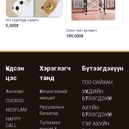
ОО суултуур сөхөгч
5,000
₮
Олон талт хатаагч
189,000
₮
Үндсэн
Хэрэглэгч
Бүтээгдэхүүн
цэс
танд
ГОО САЙХАН
Ангилал
Үйлчилгээний
ХҮҮХДИЙН
нөхцөл
БҮТЭЭГДЭХҮҮН
CUCKOO
Нууцлалын
АХУЙН
NEOFLAM
баталгаа
БҮТЭЭГДЭХҮҮН
HAPPY
Түгээмэл
ГЭР АХУЙН
CALL
асуулт &