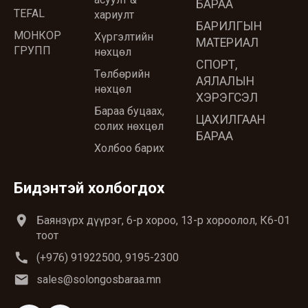
БАРАА
TEFAL
хариулт
БАРИЛГЫН
МОНКОР
Хүргэлтийн
МАТЕРИАЛ
ГРУПП
нөхцөл
СПОРТ,
Төлбөрийн
АЯЛАЛЫН
нөхцөл
ХЭРЭГСЭЛ
Бараа буцаах,
ЦАХИЛГААН
солих нөхцөл
БАРАА
Холбоо барих
Бидэнтэй холбогдох
location_on
Баянзүрх дүүрэг, 6-р хороо, 13-р хороолол, К6-01
тоот
call
(+976) 91922500, 9195-2300
email
sales@solongosbaraa.mn