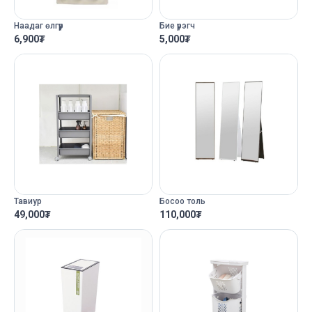
Наадаг өлгүүр
Бие үрэгч
6,900
₮
5,000
₮
Тавиур
Босоо толь
49,000
₮
110,000
₮