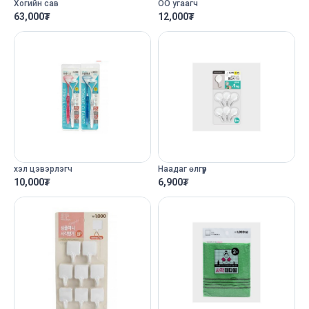
Хогийн сав
ОО угаагч
63,000
₮
12,000
₮
хэл цэвэрлэгч
Наадаг өлгүүр
10,000
₮
6,900
₮