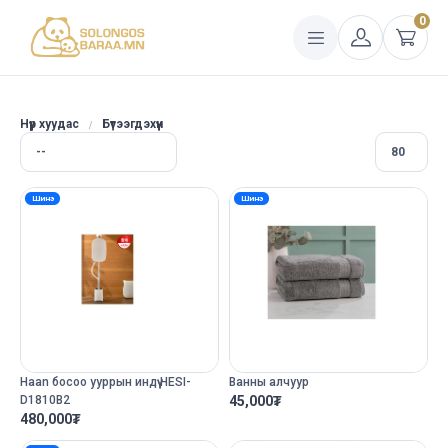
0
Нүүр хуудас
Бүтээгдэхүүн
Шинэ
Шинэ
Haan босоо ууррын индүү HESI-
Ванны алчуур
D1810B2
45,000
₮
480,000
₮