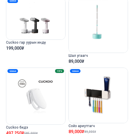
Шинэ
Cuckoo гар уурын индүү
199,000
₮
Шал угаагч
89,000
₮
Шинэ
15%
Шинэ
Сойз ариутгагч
Cuckoo бидэ
89,000
₮
89,000
₮
497,250
₮
585,000
₮