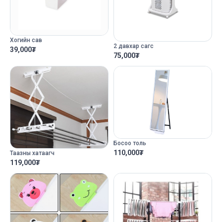
Хогийн сав
2 давхар сагс
39,000
₮
75,000
₮
Босоо толь
110,000
₮
Таазны хатаагч
119,000
₮