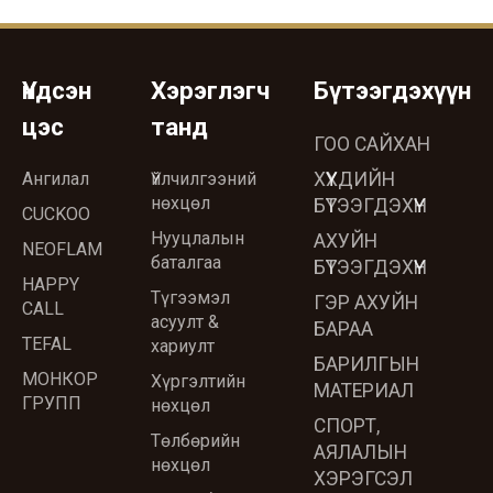
Үндсэн
Хэрэглэгч
Бүтээгдэхүүн
цэс
танд
ГОО САЙХАН
Ангилал
Үйлчилгээний
ХҮҮХДИЙН
нөхцөл
БҮТЭЭГДЭХҮҮН
CUCKOO
Нууцлалын
АХУЙН
NEOFLAM
баталгаа
БҮТЭЭГДЭХҮҮН
HAPPY
Түгээмэл
ГЭР АХУЙН
CALL
асуулт &
БАРАА
TEFAL
хариулт
БАРИЛГЫН
МОНКОР
Хүргэлтийн
МАТЕРИАЛ
ГРУПП
нөхцөл
СПОРТ,
Төлбөрийн
АЯЛАЛЫН
нөхцөл
ХЭРЭГСЭЛ