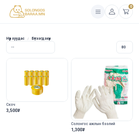
0
Нүүр хуудас
Бүтээгдэхүүн
Скоч
3,500
₮
Солонгос ажлын бээлий
1,300
₮