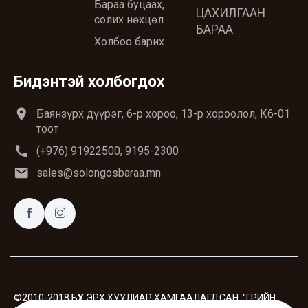
Бараа буцаах,
ЦАХИЛГААН
солих нөхцөл
БАРАА
Холбоо барих
Бидэнтэй холбогдох
location_on
Баянзүрх дүүрэг, 6-р хороо, 13-р хороолол, К6-01
тоот
call
(+976) 91922500, 9195-2300
email
sales@solongosbaraa.mn
©2010-2018 БҮХ ЭРХ ХУУЛИАР ХАМГААЛАГДСАН. "ГРИЙН