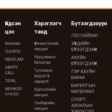
Үндсэн
Хэрэглэгч
Бүтээгдэхүүн
цэс
танд
ГОО САЙХАН
Ангилал
Үйлчилгээний
ХҮҮХДИЙН
нөхцөл
БҮТЭЭГДЭХҮҮН
CUCKOO
Нууцлалын
АХУЙН
NEOFLAM
баталгаа
БҮТЭЭГДЭХҮҮН
HAPPY
Түгээмэл
ГЭР АХУЙН
CALL
асуулт &
БАРАА
TEFAL
хариулт
БАРИЛГЫН
МОНКОР
Хүргэлтийн
МАТЕРИАЛ
ГРУПП
нөхцөл
СПОРТ,
Төлбөрийн
АЯЛАЛЫН
нөхцөл
ХЭРЭГСЭЛ