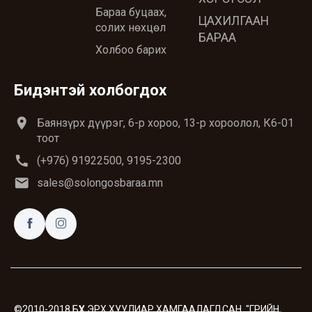
Бараа буцаах,
ЦАХИЛГААН
солих нөхцөл
БАРАА
Холбоо барих
Бидэнтэй холбогдох
location_on
Баянзүрх дүүрэг, 6-р хороо, 13-р хороолол, К6-01
тоот
call
(+976) 91922500, 9195-2300
email
sales@solongosbaraa.mn
©2010-2018 БҮХ ЭРХ ХУУЛИАР ХАМГААЛАГДСАН. "ГРИЙН