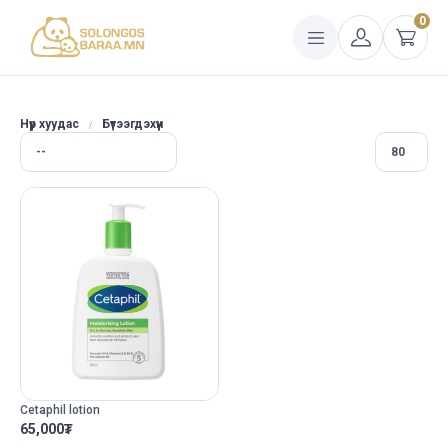
0
Нүүр хуудас
Бүтээгдэхүүн
Cetaphil lotion
65,000
₮