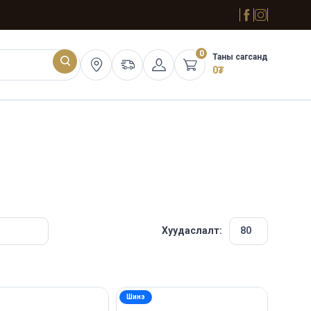
0
Таны сагсанд
0
₮
Хуудаслалт:
Шинэ