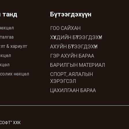
ч танд
Бүтээгдэхүүн
нөхцөл
ГОО САЙХАН
талгаа
ХҮҮХДИЙН БҮТЭЭГДЭХҮҮН
лт & хариулт
АХУЙН БҮТЭЭГДЭХҮҮН
өхцөл
ГЭР АХУЙН БАРАА
хцөл
БАРИЛГЫН МАТЕРИАЛ
 солих нөхцөл
СПОРТ, АЯЛАЛЫН
ХЭРЭГСЭЛ
ЦАХИЛГААН БАРАА
 СОФТ" ХХК