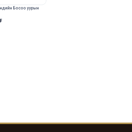
эндийн Босоо уурын
₮