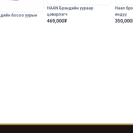
HAAN Брэндийн уураар
Haan бр
цэвэрлэгч
индүү
дийн босоо уурын
469,000
₮
350,000