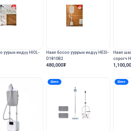
о уурын индүү HIOL-
Haan босоо ууррын индүү HESI-
Haan шал
D1810B2
сорогч 
480,000
₮
1,100,0
Шинэ
Шинэ