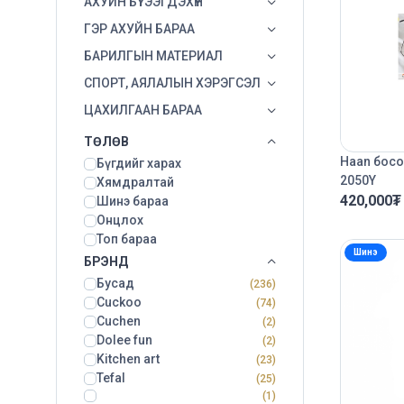
АХУЙН БҮТЭЭГДЭХҮҮН
ГЭР АХУЙН БАРАА
БАРИЛГЫН МАТЕРИАЛ
СПОРТ, АЯЛАЛЫН ХЭРЭГСЭЛ
ЦАХИЛГААН БАРАА
ТӨЛӨВ
Haan босо
Бүгдийг харах
2050Y
Хямдралтай
420,000
₮
Шинэ бараа
Онцлох
Топ бараа
Шинэ
БРЭНД
Бусад
(236)
Cuckoo
(74)
Cuchen
(2)
Dolee fun
(2)
Kitchen art
(23)
Tefal
(25)
(1)