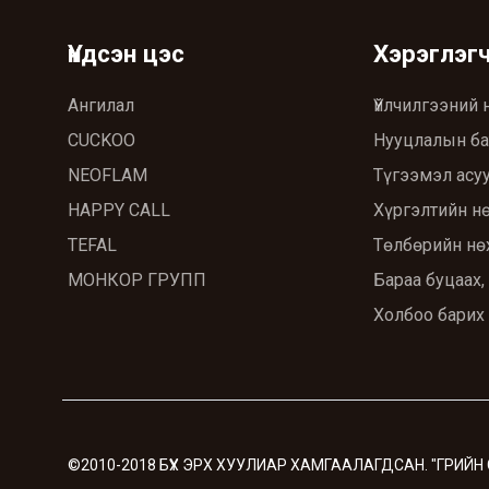
Үндсэн цэс
Хэрэглэг
Ангилал
Үйлчилгээний 
CUCKOO
Нууцлалын ба
NEOFLAM
Түгээмэл асуу
HAPPY CALL
Хүргэлтийн н
TEFAL
Төлбөрийн нө
МОНКОР ГРУПП
Бараа буцаах,
Холбоо барих
©2010-2018 БҮХ ЭРХ ХУУЛИАР ХАМГААЛАГДСАН. "ГРИЙН