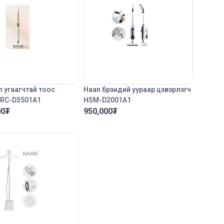
 угаагчтай тоос
Haan брэндий уураар цэвэрлэгч
HRC-D3501A1
HSM-D2001A1
00
₮
950,000
₮