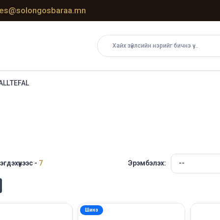
les@solongosbaraa.mn
ALL
TEFAL
эгдэхүүнээс -
7
Эрэмбэлэх:
Шинэ