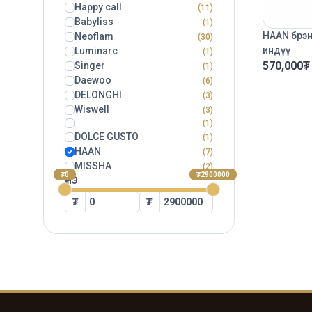
Happy call
(11)
Babyliss
(1)
HAAN брэн
Neoflam
(30)
индүү
Luminarc
(1)
570,000
₮
Singer
(1)
Daewoo
(6)
DELONGHI
(3)
Wiswell
(3)
(1)
DOLCE GUSTO
(1)
HAAN
(7)
MISSHA
(2)
₮0
₮2900000
ҮНЭ
₮
₮