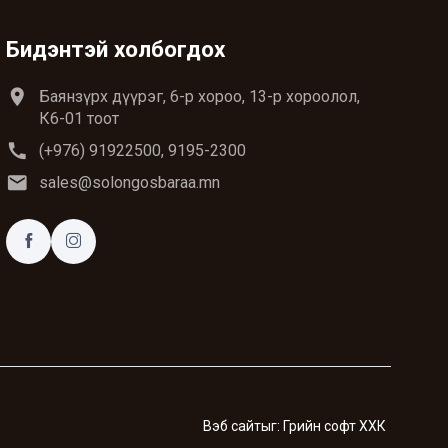
Бидэнтэй холбогдох
location_on
Баянзүрх дүүрэг, 6-р хороо, 13-р хороолол,
К6-01 тоот
call
(+976) 91922500, 9195-2300
email
sales@solongosbaraa.mn
Вэб сайт
ыг:
Грийн софт ХХК