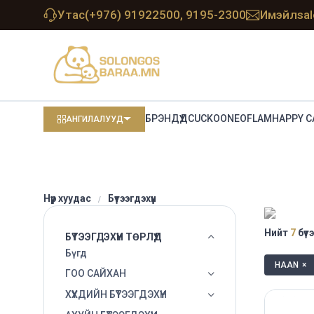
Утас
(+976) 91922500, 9195-2300
Имэйл
sa
БРЭНДҮҮД
CUCKOO
NEOFLAM
HAPPY C
АНГИЛАЛУУД
Нүүр хуудас
Бүтээгдэхүүн
Нийт
7
бүтэ
БҮТЭЭГДЭХҮҮН ТӨРЛҮҮД
Бүгд
HAAN
×
ГОО САЙХАН
ХҮҮХДИЙН БҮТЭЭГДЭХҮҮН