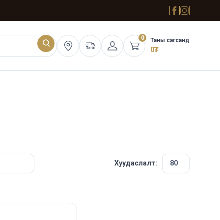
0
Таны сагсанд
0
₮
Хуудаслалт: