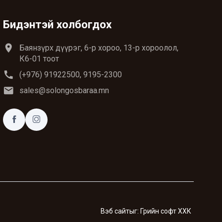
Бидэнтэй холбогдох
location_on
Баянзүрх дүүрэг, 6-р хороо, 13-р хороолол,
К6-01 тоот
call
(+976) 91922500, 9195-2300
email
sales@solongosbaraa.mn
Вэб сайт
ыг:
Грийн софт ХХК