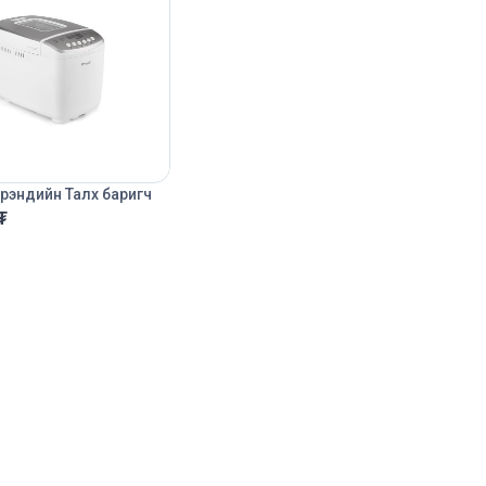
брэндийн Талх баригч
₮