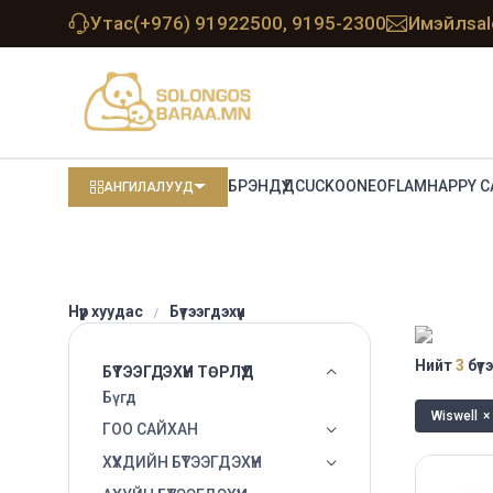
Утас
(+976) 91922500, 9195-2300
Имэйл
sa
БРЭНДҮҮД
CUCKOO
NEOFLAM
HAPPY C
АНГИЛАЛУУД
Нүүр хуудас
Бүтээгдэхүүн
Нийт
3
бүтэ
БҮТЭЭГДЭХҮҮН ТӨРЛҮҮД
Бүгд
Wiswell
×
ГОО САЙХАН
ХҮҮХДИЙН БҮТЭЭГДЭХҮҮН