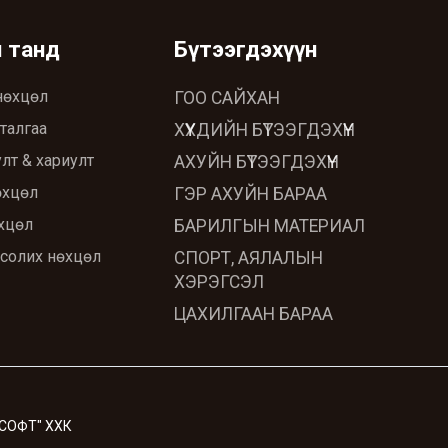
ч танд
Бүтээгдэхүүн
нөхцөл
ГОО САЙХАН
талгаа
ХҮҮХДИЙН БҮТЭЭГДЭХҮҮН
лт & хариулт
АХУЙН БҮТЭЭГДЭХҮҮН
өхцөл
ГЭР АХУЙН БАРАА
хцөл
БАРИЛГЫН МАТЕРИАЛ
 солих нөхцөл
СПОРТ, АЯЛАЛЫН
ХЭРЭГСЭЛ
ЦАХИЛГААН БАРАА
 СОФТ" ХХК