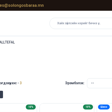
les@solongosbaraa.mn
ALL
TEFAL
эгдэхүүнээс -
3
Эрэмбэлэх:
10%
10%
Шинэ