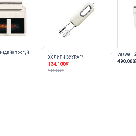
рэндийн тосгүй
Wiswell 
ХОЛИГЧ ЗУУРАГЧ
490,000
134,100
₮
149,000
₮