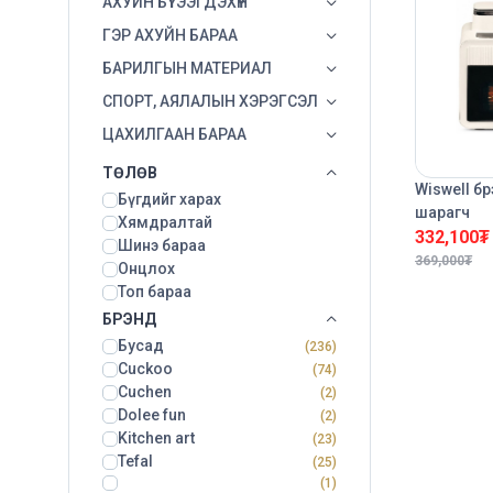
АХУЙН БҮТЭЭГДЭХҮҮН
ГЭР АХУЙН БАРАА
БАРИЛГЫН МАТЕРИАЛ
СПОРТ, АЯЛАЛЫН ХЭРЭГСЭЛ
ЦАХИЛГААН БАРАА
ТӨЛӨВ
Wiswell б
Бүгдийг харах
шарагч
Хямдралтай
332,100
₮
Шинэ бараа
369,000
₮
Онцлох
Топ бараа
БРЭНД
Бусад
(236)
Cuckoo
(74)
Cuchen
(2)
Dolee fun
(2)
Kitchen art
(23)
Tefal
(25)
(1)