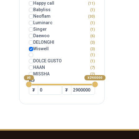
Happy call
(11)
Babyliss
(1)
Neoflam
(30)
Luminarc
(1)
Singer
(1)
Daewoo
(6)
DELONGHI
(3)
Wiswell
(3)
(1)
DOLCE GUSTO
(1)
HAAN
(7)
MISSHA
(2)
₮0
₮2900000
ҮНЭ
₮
₮