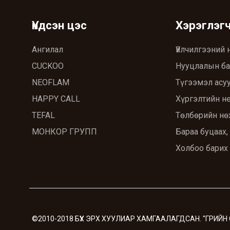
Үндсэн цэс
Хэрэглэг
Ангилал
Үйлчилгээний 
CUCKOO
Нууцлалын ба
NEOFLAM
Түгээмэл асуу
HAPPY CALL
Хүргэлтийн н
TEFAL
Төлбөрийн нө
МОНКОР ГРУПП
Бараа буцаах,
Холбоо барих
©2010-2018 БҮХ ЭРХ ХУУЛИАР ХАМГААЛАГДСАН. "ГРИЙН