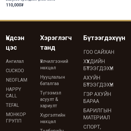
110,000
₮
Үндсэн
Хэрэглэгч
Бүтээгдэхүүн
цэс
танд
ГОО САЙХАН
Ангилал
Үйлчилгээний
ХҮҮХДИЙН
нөхцөл
БҮТЭЭГДЭХҮҮН
CUCKOO
Нууцлалын
АХУЙН
NEOFLAM
баталгаа
БҮТЭЭГДЭХҮҮН
HAPPY
Түгээмэл
ГЭР АХУЙН
CALL
асуулт &
БАРАА
TEFAL
хариулт
БАРИЛГЫН
МОНКОР
Хүргэлтийн
МАТЕРИАЛ
ГРУПП
нөхцөл
СПОРТ,
Төлбөрийн