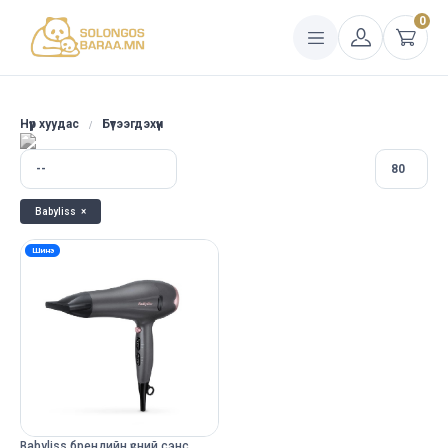
0
Нүүр хуудас
Бүтээгдэхүүн
Babyliss
×
Шинэ
Babyliss брендийн үсний сэнс