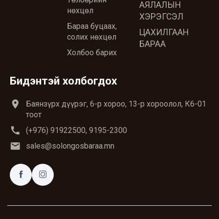
АЯЛАЛЫН
нөхцөл
ХЭРЭГСЭЛ
Бараа буцаах,
ЦАХИЛГААН
солих нөхцөл
БАРАА
Холбоо барих
Бидэнтэй холбогдох
location_on
Баянзүрх дүүрэг, 6-р хороо, 13-р хороолол, К6-01
тоот
call
(+976) 91922500, 9195-2300
email
sales@solongosbaraa.mn