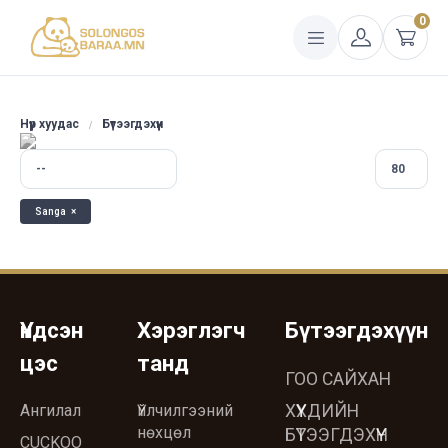
0
Нүүр хуудас
Бүтээгдэхүүн
Sanga
×
Үндсэн
Хэрэглэгч
Бүтээгдэхүүн
цэс
танд
ГОО САЙХАН
Ангилал
Үйлчилгээний
ХҮҮХДИЙН
нөхцөл
БҮТЭЭГДЭХҮҮН
CUCKOO