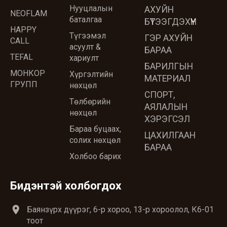
Нууцлалын
АХУЙН
NEOFLAM
баталгаа
БҮТЭЭГДЭХҮҮН
HAPPY
Түгээмэл
ГЭР АХУЙН
CALL
асуулт &
БАРАА
TEFAL
хариулт
БАРИЛГЫН
МОНКОР
Хүргэлтийн
МАТЕРИАЛ
ГРУПП
нөхцөл
СПОРТ,
Төлбөрийн
АЯЛАЛЫН
нөхцөл
ХЭРЭГСЭЛ
Бараа буцаах,
ЦАХИЛГААН
солих нөхцөл
БАРАА
Холбоо барих
Бидэнтэй холбогдох
location_on
Баянзүрх дүүрэг, 6-р хороо, 13-р хороолол, К6-01
тоот