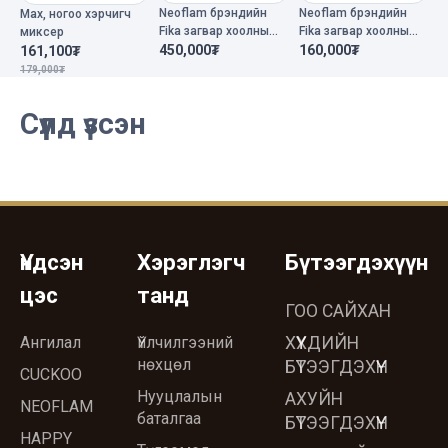
Neoflam брэндийн
Neoflam брэндийн
N
Мах, ногоо хэрчигч
Fika загвар хоолны
Fika загвар хоолны
F
миксер
сав 26см+26см
450,000₮
сав 26см
160,000₮
с
2
161,100₮
179,000₮
Сүүлд үзсэн
Үндсэн
Хэрэглэгч
Бүтээгдэхүүн
цэс
танд
ГОО САЙХАН
Ангилал
Үйлчилгээний
ХҮҮХДИЙН
нөхцөл
БҮТЭЭГДЭХҮҮН
CUCKOO
Нууцлалын
АХУЙН
NEOFLAM
баталгаа
БҮТЭЭГДЭХҮҮН
HAPPY