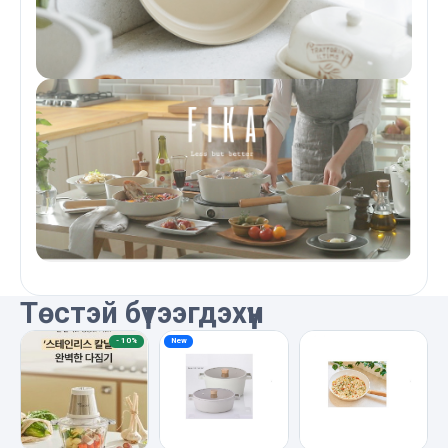
Төстэй бүтээгдэхүүн
-
10%
New