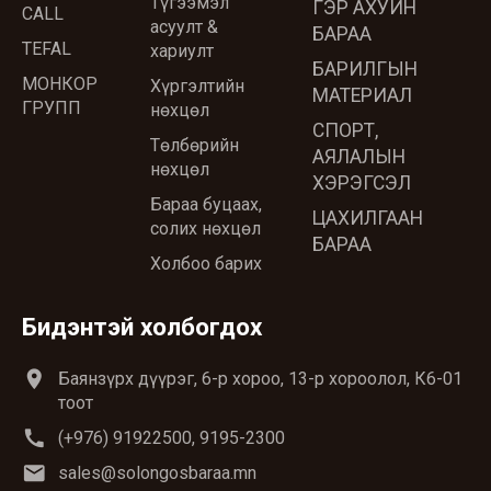
Түгээмэл
ГЭР АХУЙН
CALL
асуулт &
БАРАА
TEFAL
хариулт
БАРИЛГЫН
МОНКОР
Хүргэлтийн
МАТЕРИАЛ
ГРУПП
нөхцөл
СПОРТ,
Төлбөрийн
АЯЛАЛЫН
нөхцөл
ХЭРЭГСЭЛ
Бараа буцаах,
ЦАХИЛГААН
солих нөхцөл
БАРАА
Холбоо барих
Бидэнтэй холбогдох
location_on
Баянзүрх дүүрэг, 6-р хороо, 13-р хороолол, К6-01
тоот
call
(+976) 91922500, 9195-2300
email
sales@solongosbaraa.mn