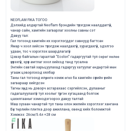
NEOFLAM FIKA ТОГОО
Дэлхийд алдартай Neoflam брэндийн түлэгдэж наалддаггүй,
чанар сайн, хамгийн загварлаг хоолны савны сэт
Давуу тал:
Гал тогоонд хамгийн их хэрэглэгддэг савнууд багтсан
Ямар ч хоол хийсэн түлэгдэж наалдахгүй, зурагдахгүй, эдэлгээ
удаан, тос ч хэрэглэх шаардлагагүй
Цэвэр байгалын гаралтай “Ecolon" гадаргуутай тул сөрөг нөлөө
үзүүлэхгүй, эрүүл амтлаг хоол хийхэд танд тусална
Энгийн савтай харьцуулахад гадаргуу хатуулаг өндөртэй мөн
угааж цэвэрлэхэд хялбар
Таны гал тогоонд илүү өнгө нэмж өгөх ба хамгийн сүүлийн үеийн
загвараар хийгдсэн
Тагны хүнд нь дэвэрч асгарахаас сэргийлсэн, дулааныг
гадагшлуулахгүй тул хоолыг түргэн хугацаанд болгож
цахилгааныг хэмнэдэгээрээ давуу талтай
Маш зузаан чанартай тул таны олон жилийн хэрэглээг хангана
Бүх төрлийн плитка дээр ажиллана, овенд хийх боломжтой
Хэмжээ: 26см/5.4л +28 см