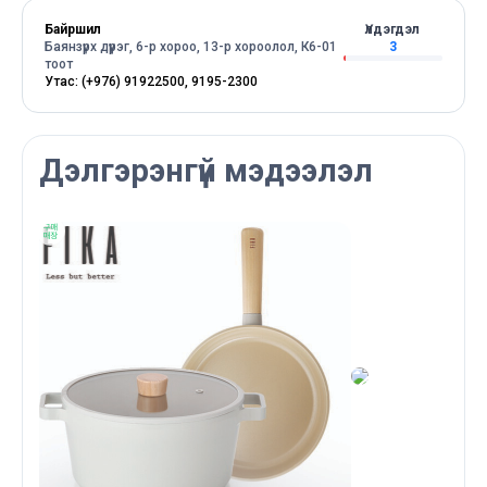
Байршил
Үлдэгдэл
Баянзүрх дүүрэг, 6-р хороо, 13-р хороолол, К6-01
3
тоот
Утас: (+976) 91922500, 9195-2300
Дэлгэрэнгүй мэдээлэл