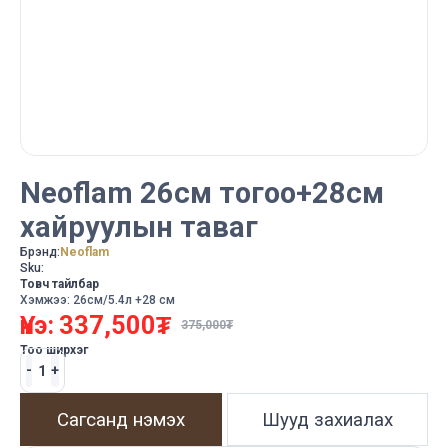
Neoflam 26см тогоо+28см
хайруулын таваг
Брэнд:
Neoflam
Sku:
Товч тайлбар
Хэмжээ: 26см/5.4л +28 см
Үнэ:
337,500
₮
375,000
₮
Тоо ширхэг
Сагсанд нэмэх
Шууд захиалах