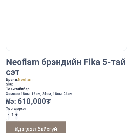
Neoflam брэндийн Fika 5-тай
сэт
Брэнд:
Neoflam
Sku:
Товч тайлбар
Хэмжээ:18см, 16см, 24см, 18см, 24см
Үнэ:
610,000
₮
Тоо ширхэг
Үлдэгдэл байхгүй