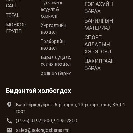
Түгээмэл
ГЭР АХУЙН
CALL
асуулт &
БАРАА
TEFAL
хариулт
БАРИЛГЫН
МОНКОР
Хүргэлтийн
МАТЕРИАЛ
ГРУПП
нөхцөл
СПОРТ,
Төлбөрийн
АЯЛАЛЫН
нөхцөл
ХЭРЭГСЭЛ
Бараа буцаах,
ЦАХИЛГААН
солих нөхцөл
БАРАА
Холбоо барих
Бидэнтэй холбогдох
location_on
Баянзүрх дүүрэг, 6-р хороо, 13-р хороолол, К6-01
тоот
call
(+976) 91922500, 9195-2300
email
sales@solongosbaraa.mn