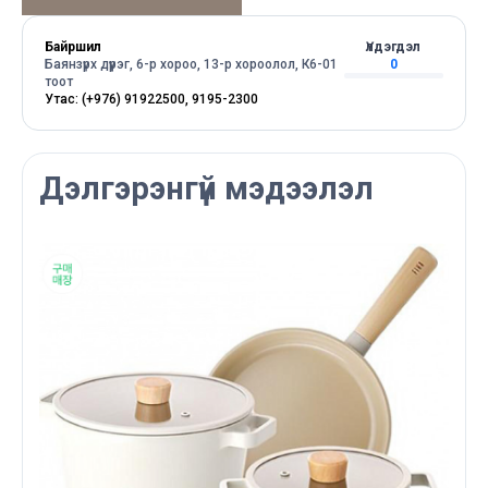
Байршил
Үлдэгдэл
Баянзүрх дүүрэг, 6-р хороо, 13-р хороолол, К6-01
0
тоот
Утас: (+976) 91922500, 9195-2300
Дэлгэрэнгүй мэдээлэл