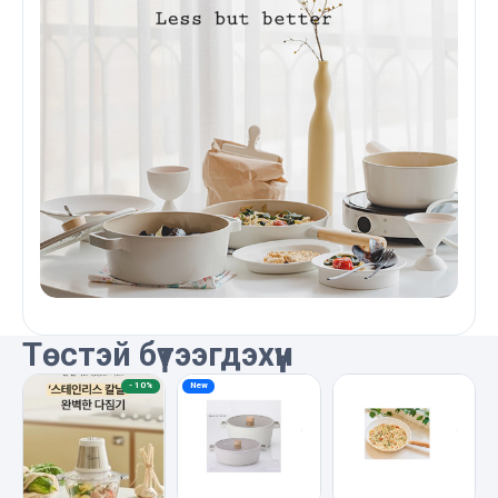
Төстэй бүтээгдэхүүн
-
10%
New