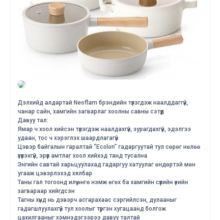
Дэлхийд алдартай Neoflam брэндийн түлэгдэж наалддаггүй,
чанар сайн, хамгийн загварлаг хоолны савны сэтүүд
Давуу тал:
Ямар ч хоол хийсэн түлэгдэж наалдахгүй, зурагдахгүй, эдэлгээ
удаан, тос ч хэрэглэх шаардлагагүй
Цэвэр байгалын гаралтай “Ecolon" гадаргуутай тул сөрөг нөлөө
үзүүлэхгүй, эрүүл амтлаг хоол хийхэд танд тусална
Энгийн савтай харьцуулахад гадаргуу хатуулаг өндөртэй мөн
угааж цэвэрлэхэд хялбар
Таны гал тогоонд илүү өнгө нэмж өгөх ба хамгийн сүүлийн үеийн
загвараар хийгдсэн
Тагны хүнд нь дэвэрч асгарахаас сэргийлсэн, дулааныг
гадагшлуулахгүй тул хоолыг түргэн хугацаанд болгож
цахилгааныг хэмнэдэгээрээ давуу талтай