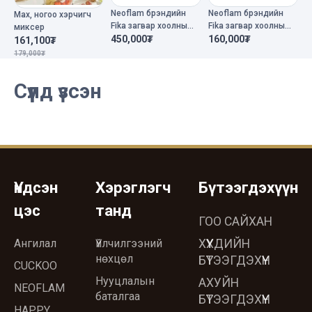
Neoflam брэндийн
Neoflam брэндийн
N
Мах, ногоо хэрчигч
Fika загвар хоолны
Fika загвар хоолны
F
миксер
сав 26см+26см
450,000₮
сав 26см
160,000₮
с
2
161,100₮
179,000₮
Сүүлд үзсэн
Үндсэн
Хэрэглэгч
Бүтээгдэхүүн
цэс
танд
ГОО САЙХАН
Ангилал
Үйлчилгээний
ХҮҮХДИЙН
нөхцөл
БҮТЭЭГДЭХҮҮН
CUCKOO
Нууцлалын
АХУЙН
NEOFLAM
баталгаа
БҮТЭЭГДЭХҮҮН
HAPPY