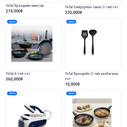
Tefal брэндийн миксер
Tefal Хайруулын таваг 3-тай сэт
219,000
₮
320,000
₮
Шинэ
Шинэ
Tefal 4-тэй сэт
Tefal брендийн 2-тай халбаганы
360,000
₮
сэт
10,000
₮
Шинэ
Шинэ