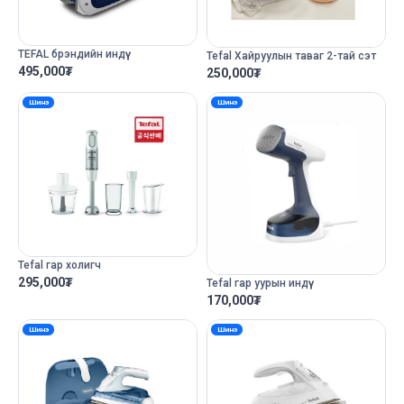
TEFAL брэндийн индүү
Tefal Хайруулын таваг 2-тай сэт
495,000
₮
250,000
₮
Шинэ
Шинэ
Tefal гар холигч
295,000
₮
Tefal гар уурын индүү
170,000
₮
Шинэ
Шинэ