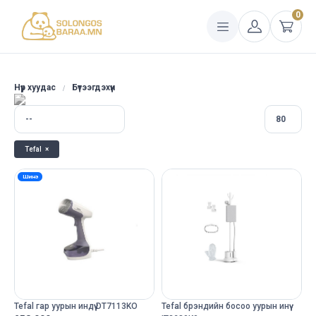
0
Нүүр хуудас
Бүтээгдэхүүн
Tefal
×
Шинэ
Tefal гар уурын индүү DT7113KO
Tefal брэндийн босоо уурын инүү