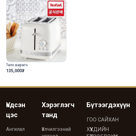
Талх шарагч
135,000
₮
Үндсэн
Хэрэглэгч
Бүтээгдэхүүн
цэс
танд
ГОО САЙХАН
Ангилал
Үйлчилгээний
ХҮҮХДИЙН
нөхцөл