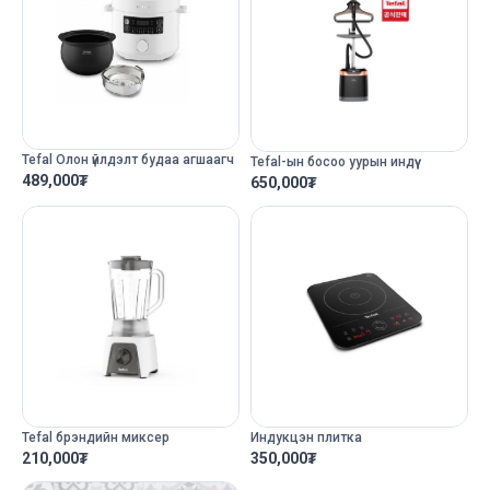
Tefal Олон үйлдэлт будаа агшаагч
Tefal-ын босоо уурын индүү
489,000
₮
650,000
₮
Tefal брэндийн миксер
Индукцэн плитка
210,000
₮
350,000
₮