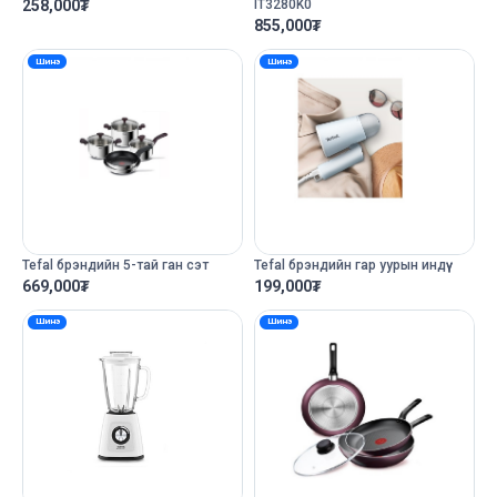
258,000
₮
IT3280K0
855,000
₮
Шинэ
Шинэ
Tefal брэндийн 5-тай ган сэт
Tefal брэндийн гар уурын индүү
669,000
₮
199,000
₮
Шинэ
Шинэ