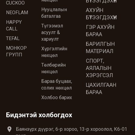
БҮТЭЭГДЭХҮҮН
CUCKOO
Нууцлалын
АХУЙН
NEOFLAM
баталгаа
БҮТЭЭГДЭХҮҮН
HAPPY
Түгээмэл
ГЭР АХУЙН
CALL
асуулт &
БАРАА
TEFAL
хариулт
БАРИЛГЫН
МОНКОР
Хүргэлтийн
МАТЕРИАЛ
ГРУПП
нөхцөл
СПОРТ,
Төлбөрийн
АЯЛАЛЫН
нөхцөл
ХЭРЭГСЭЛ
Бараа буцаах,
ЦАХИЛГААН
солих нөхцөл
БАРАА
Холбоо барих
Бидэнтэй холбогдох
location_on
Баянзүрх дүүрэг, 6-р хороо, 13-р хороолол, К6-01